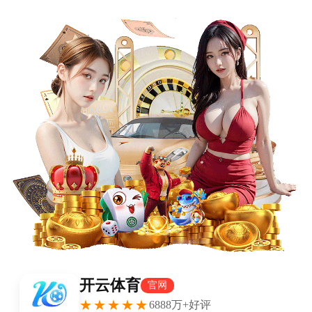
首页
页面
关于我们
xiaoqiao
2025-09-29
22170 次阅读
亚博中国官网为用户提供多元化的体育娱乐服务，包括
丰富的赛事直播、互动竞猜和数据分析。通过亚博AP
P，用户可以实时观看全球体育赛事，获取最新的比赛
数据和分析报告。平台不仅提供赛事直播和投注，还涉
及各类互动游戏，为用户提供全面的体育娱乐平台。亚
博继续发展创新功能，推动线上体育娱乐服务的发展，
满足全球体育迷的需求。