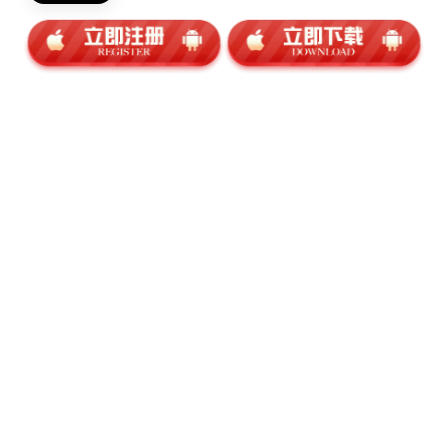
亚博体育官网-卓尔再发
亚博中国官网-【伯辣
文回怼讨薪球员：厚着
图】哲学家和一块披萨
脸皮要闻所未闻
饼的自豪感
2月11日，武汉卓尔队员周
体坛周报全媒体记者 王勤伯
通、刘毅控诉俱乐部欠薪。
伯辣图是一位拥有世界影...
之...
2026-03-21
4100
2026-03-21
4102
首
<
5
6
7
8
9