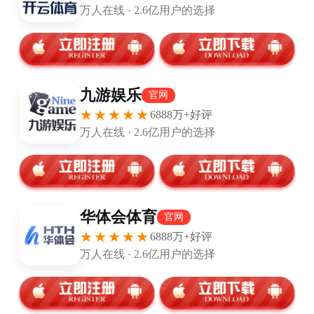
亚博体育官网-自我批评
亚冠1/8决赛对阵不抽签
后浓眉哥知耻后勇，赛
亚足联拟定对阵形势
季得分新高证明能力
体坛周报全媒体记者戴高乐报
体坛周报全媒体记者马德兴报
道 作为湖人上赛季夺得冠...
道 1月25日，亚足联正...
2026-03-21
6020
2026-03-21
6016
亚博游戏官网-英名宿为
亚博中国官网-数说兰帕