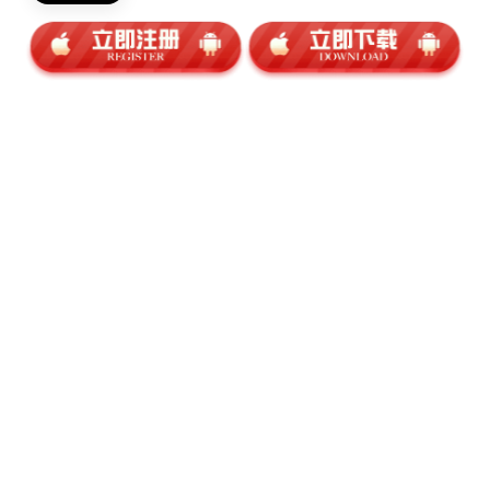
见 他自愿放弃参赛
赛！
亚博中国官网-科尔维尔：打
亚博中国官网-美网德约连扳
平的结果很难让人释怀，但
三盘晋级 28连胜平生涯第二
今天我们也确实拼到了最后
好纪录
亚博app-亚美尼亚国脚哈罗
亚博app-信不信由你，乔丹之
扬：我没上战场 用基金支援
后 NBA只被5人打服过 杜兰
前线
特都不够格|凯文·杜兰特|迈克
尔·乔丹|联盟|数据|巅峰_新浪
体育_新浪新闻