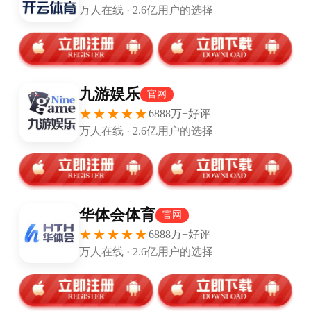
对于此前的传闻，哈罗扬已通过个人社交媒体账号进行
了澄清，“有消息说，我已经前往卡拉巴赫（纳卡地
区）的战区，这是假消息。我还在俄罗斯，很快就要回
到亚美尼亚。”
“我会像其他亚美尼亚人一样，用各种方式支持我的祖
国。我和我的国家队队友已经成立了基金，这一基金将
用于满足我们的士兵的需求。每个亚美尼亚人都会支持
祖国，这段艰难的时期很快就会过去。”
文/罗诺亚
上一篇：
亚博游戏官网-申花
下一篇：
亚博体育平台-亚历
vs铜梁龙首发：拉唐领衔，
山大打爆里夫斯，詹姆斯
向余望替补，米内罗缺阵
19+6+8难救主，雷霆3-0湖人
夺赛点